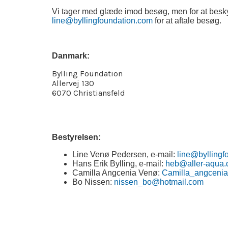
Vi tager med glæde imod besøg, men for at besky
line@byllingfoundation.com
for at aftale besøg.
Danmark:
Bylling Foundation
Allervej 130
6070 Christiansfeld
Bestyrelsen:
Line Venø Pedersen, e-mail:
line@byllingf
Hans Erik Bylling, e-mail:
heb@aller-aqua.
Camilla Angcenia Venø:
Camilla_angcenia
Bo Nissen:
nissen_bo@hotmail.com