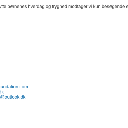
tte børnenes hverdag og tryghed modtager vi kun besøgende efte
oundation.com
dk
@outlook.dk